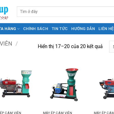
Tìm
kiếm:
ỬA HÀNG
CHÍNH SÁCH
TIN TỨC
HƯỚNG DẪN
LIÊN HỆ
 VIÊN
/
Hiển thị 17–20 của 20 kết quả
 ÉP CÁM VIÊN
MÁY ÉP CÁM VIÊN
MÁY ÉP CÁ