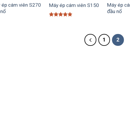
 ép cám viên S270
Máy ép cá
Máy ép cám viên S150
 nổ
đầu nổ
Được xếp
hạng
5
5
sao
1
2