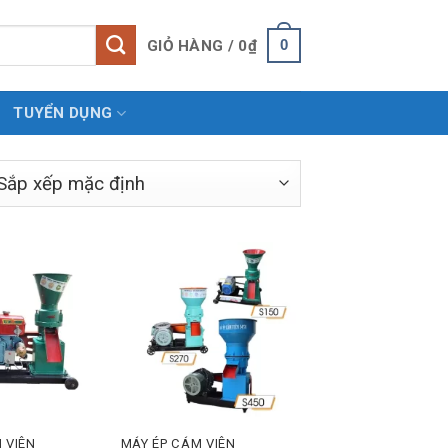
0
GIỎ HÀNG /
0
₫
TUYỂN DỤNG
M VIÊN
MÁY ÉP CÁM VIÊN