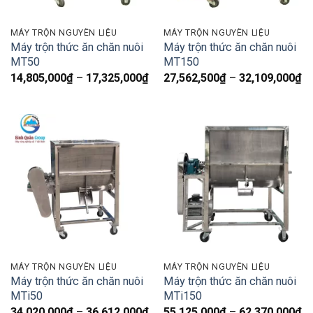
MÁY TRỘN NGUYÊN LIỆU
MÁY TRỘN NGUYÊN LIỆU
Máy trộn thức ăn chăn nuôi
Máy trộn thức ăn chăn nuôi
MT50
MT150
Khoảng
K
14,805,000
₫
–
17,325,000
₫
27,562,500
₫
–
32,109,000
₫
giá:
gi
từ
từ
14,805,000₫
27
đến
đ
17,325,000₫
32
MÁY TRỘN NGUYÊN LIỆU
MÁY TRỘN NGUYÊN LIỆU
Máy trộn thức ăn chăn nuôi
Máy trộn thức ăn chăn nuôi
MTi50
MTi150
Khoảng
K
34,020,000
₫
–
36,612,000
₫
55,125,000
₫
–
62,370,000
₫