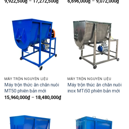
Khoảng
Kho
9,922,500
₫
–
17,272,500
₫
6,696,000
₫
–
9,072,000
₫
giá:
giá:
từ
từ
9,922,500₫
6,69
đến
đến
17,272,500₫
9,07
MÁY TRỘN NGUYÊN LIỆU
MÁY TRỘN NGUYÊN LIỆU
Máy trộn thức ăn chăn nuôi
Máy trộn thúc ăn chăn nuôi
MT50 phiên bản mới
inox MTi50 phiên bản mới
Khoảng
15,960,000
₫
–
18,480,000
₫
giá:
từ
15,960,000₫
đến
18,480,000₫