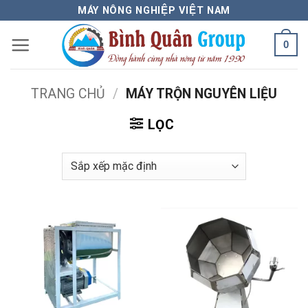
Bỏ
MÁY NÔNG NGHIỆP VIỆT NAM
qua
0
nội
dung
TRANG CHỦ
/
MÁY TRỘN NGUYÊN LIỆU
LỌC