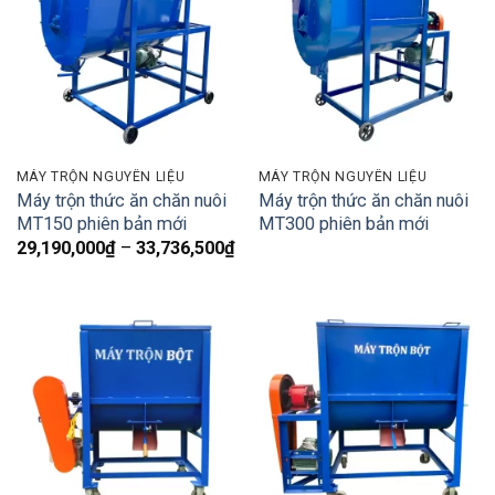
MÁY TRỘN NGUYÊN LIỆU
MÁY TRỘN NGUYÊN LIỆU
Máy trộn thức ăn chăn nuôi
Máy trộn thức ăn chăn nuôi
MT150 phiên bản mới
MT300 phiên bản mới
Khoảng
29,190,000
₫
–
33,736,500
₫
giá:
từ
29,190,000₫
đến
33,736,500₫