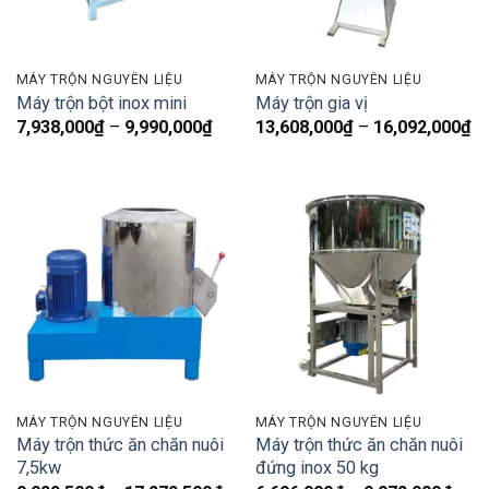
MÁY TRỘN NGUYÊN LIỆU
MÁY TRỘN NGUYÊN LIỆU
Máy trộn bột inox mini
Máy trộn gia vị
Khoảng
K
7,938,000
₫
–
9,990,000
₫
13,608,000
₫
–
16,092,000
₫
giá:
gi
từ
từ
7,938,000₫
13
đến
đ
9,990,000₫
16
MÁY TRỘN NGUYÊN LIỆU
MÁY TRỘN NGUYÊN LIỆU
Máy trộn thức ăn chăn nuôi
Máy trộn thức ăn chăn nuôi
7,5kw
đứng inox 50 kg