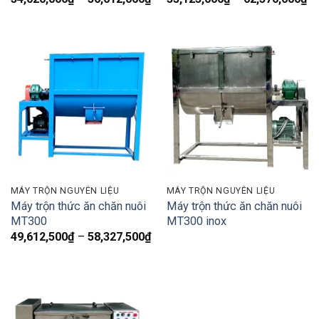
giá:
gi
từ
từ
34,020,000₫
55
đến
đ
36,612,000₫
62
MÁY TRỘN NGUYÊN LIỆU
MÁY TRỘN NGUYÊN LIỆU
Máy trộn thức ăn chăn nuôi
Máy trộn thức ăn chăn nuôi
MT300
MT300 inox
Khoảng
49,612,500
₫
–
58,327,500
₫
giá:
từ
49,612,500₫
đến
58,327,500₫