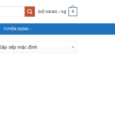
0
GIỎ HÀNG /
0
₫
TUYỂN DỤNG