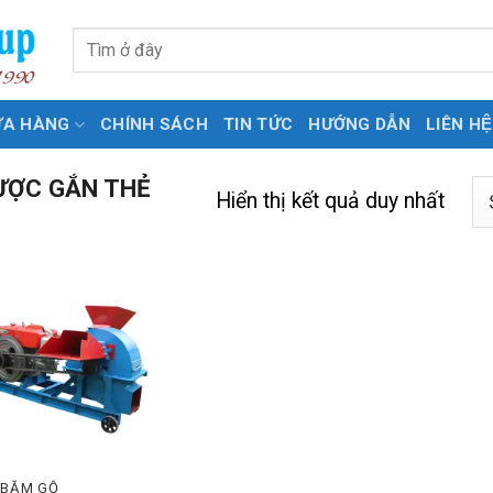
Tìm
kiếm:
ỬA HÀNG
CHÍNH SÁCH
TIN TỨC
HƯỚNG DẪN
LIÊN HỆ
ƯỢC GẮN THẺ
Hiển thị kết quả duy nhất
 BĂM GỖ