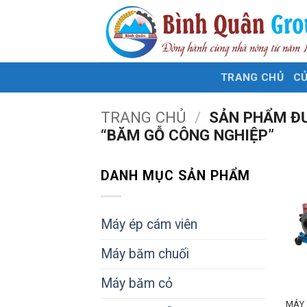
Bỏ
qua
nội
dung
TRANG CHỦ
C
TRANG CHỦ
/
SẢN PHẨM Đ
“BĂM GỖ CÔNG NGHIỆP”
DANH MỤC SẢN PHẨM
Máy ép cám viên
Máy băm chuối
Máy băm cỏ
MÁY