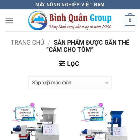
Bỏ
MÁY NÔNG NGHIỆP VIỆT NAM
qua
0
nội
dung
TRANG CHỦ
/
SẢN PHẨM ĐƯỢC GẮN THẺ
“CÁM CHO TÔM”
LỌC