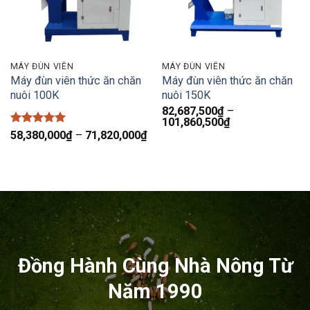
MÁY ĐÙN VIÊN
MÁY ĐÙN VIÊN
Máy đùn viên thức ăn chăn
Máy đùn viên thức ăn chăn
nuôi 100K
nuôi 150K
82,687,500
₫
–
Khoảng
101,860,500
₫
giá:
Được xếp
Khoảng
58,380,000
₫
–
71,820,000
₫
từ
hạng
5
5
giá:
82,687,500₫
sao
từ
đến
58,380,000₫
101,860,500₫
đến
71,820,000₫
Đồng Hành Cùng Nhà Nông Từ
Năm 1990