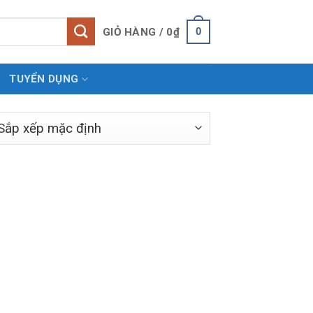
0
GIỎ HÀNG /
0
₫
TUYỂN DỤNG