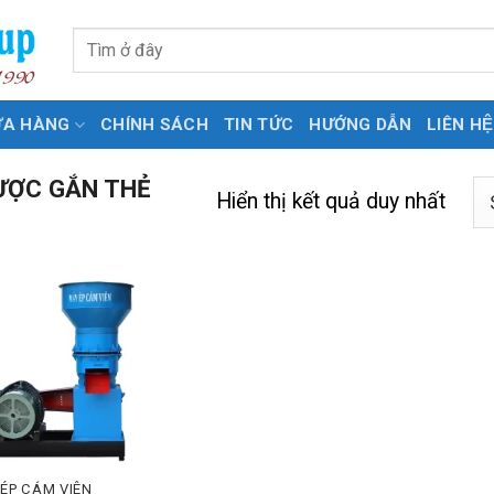
Tìm
kiếm:
ỬA HÀNG
CHÍNH SÁCH
TIN TỨC
HƯỚNG DẪN
LIÊN HỆ
ƯỢC GẮN THẺ
Hiển thị kết quả duy nhất
 ÉP CÁM VIÊN