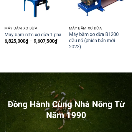
MÁY BĂM XƠ DỪA
MÁY BĂM XƠ DỪA
Máy băm xơ dừa B1200
Máy băm rơm xơ dừa 1 pha
đầu nổ (phiên bản mới
Khoảng
6,825,000
₫
–
9,607,500
₫
giá:
2023)
từ
6,825,000₫
đến
9,607,500₫
Đồng Hành Cùng Nhà Nông Từ
Năm 1990