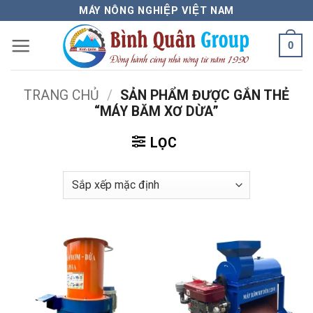
Bỏ
MÁY NÔNG NGHIỆP VIỆT NAM
qua
0
nội
dung
TRANG CHỦ
/
SẢN PHẨM ĐƯỢC GẮN THẺ
“MÁY BĂM XƠ DỪA”
LỌC