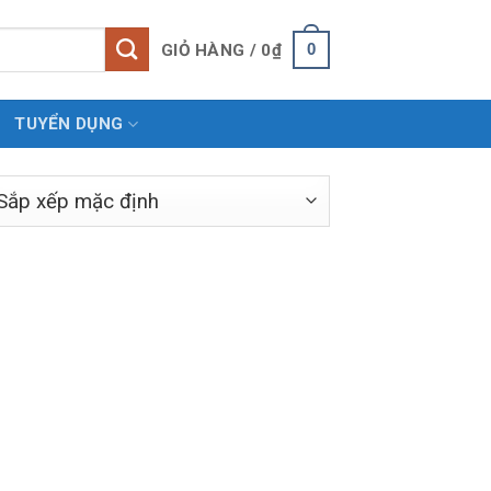
0
GIỎ HÀNG /
0
₫
TUYỂN DỤNG