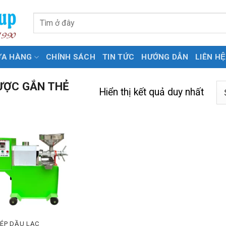
Tìm
kiếm:
ỬA HÀNG
CHÍNH SÁCH
TIN TỨC
HƯỚNG DẪN
LIÊN HỆ
ƯỢC GẮN THẺ
Hiển thị kết quả duy nhất
 ÉP DẦU LẠC