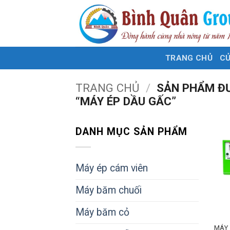
Bỏ
qua
nội
dung
TRANG CHỦ
C
TRANG CHỦ
/
SẢN PHẨM Đ
“MÁY ÉP DẦU GẤC”
DANH MỤC SẢN PHẨM
Máy ép cám viên
Máy băm chuối
Máy băm cỏ
MÁY