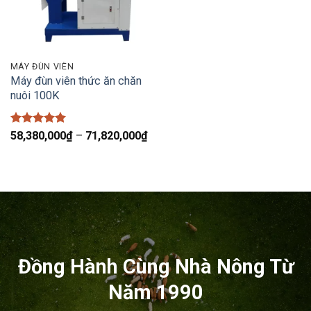
MÁY ĐÙN VIÊN
Máy đùn viên thức ăn chăn
nuôi 100K
Được xếp
Khoảng
58,380,000
₫
–
71,820,000
₫
hạng
5
5
giá:
sao
từ
58,380,000₫
đến
71,820,000₫
Đồng Hành Cùng Nhà Nông Từ
Năm 1990