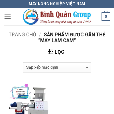
Bỏ
MÁY NÔNG NGHIỆP VIỆT NAM
qua
0
nội
dung
TRANG CHỦ
/
SẢN PHẨM ĐƯỢC GẮN THẺ
“MÁY LÀM CÁM”
LỌC