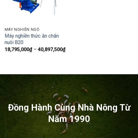
MÁY NGHIỀN NGÔ
Máy nghiền thức ăn chăn
nuôi B20
Khoảng
18,795,000
₫
–
40,897,500
₫
giá:
từ
18,795,000₫
đến
40,897,500₫
Đồng Hành Cùng Nhà Nông Từ
Năm 1990