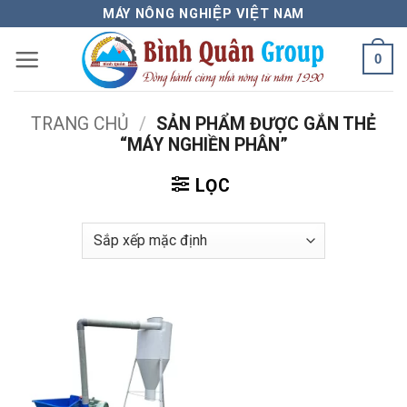
Bỏ
MÁY NÔNG NGHIỆP VIỆT NAM
qua
0
nội
dung
TRANG CHỦ
/
SẢN PHẨM ĐƯỢC GẮN THẺ
“MÁY NGHIỀN PHÂN”
LỌC