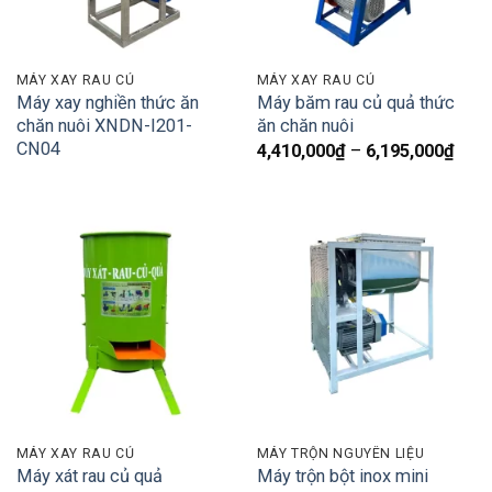
MÁY XAY RAU CỦ
MÁY XAY RAU CỦ
Máy xay nghiền thức ăn
Máy băm rau củ quả thức
chăn nuôi XNDN-I201-
ăn chăn nuôi
CN04
Kho
4,410,000
₫
–
6,195,000
₫
giá:
từ
4,41
đến
6,19
MÁY XAY RAU CỦ
MÁY TRỘN NGUYÊN LIỆU
Máy xát rau củ quả
Máy trộn bột inox mini