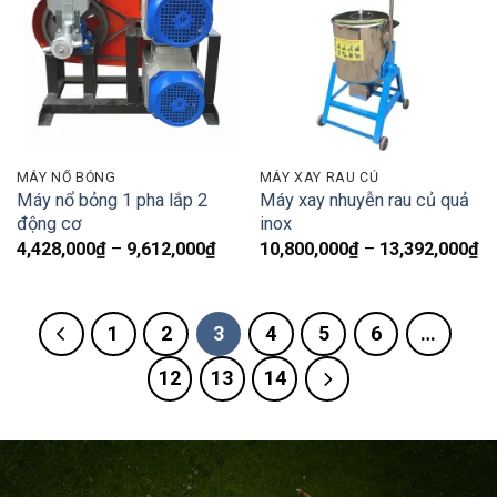
MÁY NỔ BỎNG
MÁY XAY RAU CỦ
Máy nổ bỏng 1 pha lắp 2
Máy xay nhuyễn rau củ quả
động cơ
inox
Khoảng
K
4,428,000
₫
–
9,612,000
₫
10,800,000
₫
–
13,392,000
₫
giá:
gi
từ
từ
4,428,000₫
10
đến
đ
1
2
3
4
5
6
…
9,612,000₫
13
12
13
14