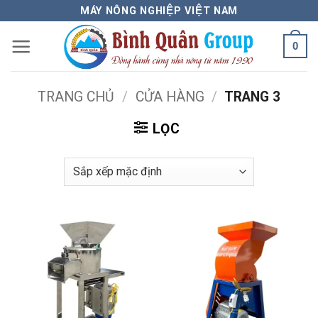
Bỏ
MÁY NÔNG NGHIỆP VIỆT NAM
qua
0
nội
dung
TRANG CHỦ
/
CỬA HÀNG
/
TRANG 3
LỌC