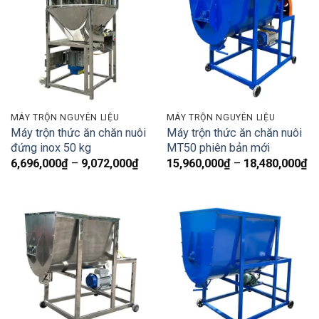
MÁY TRỘN NGUYÊN LIỆU
MÁY TRỘN NGUYÊN LIỆU
Máy trộn thức ăn chăn nuôi
Máy trộn thức ăn chăn nuôi
đứng inox 50 kg
MT50 phiên bản mới
Khoảng
K
6,696,000
₫
–
9,072,000
₫
15,960,000
₫
–
18,480,000
₫
giá:
gi
từ
từ
6,696,000₫
15
đến
đ
9,072,000₫
18