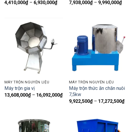
Khoảng
Kho
4,410,000
₫
–
6,930,000
₫
7,938,000
₫
–
9,990,000
₫
giá:
giá:
từ
từ
4,410,000₫
7,93
đến
đến
6,930,000₫
9,99
MÁY TRỘN NGUYÊN LIỆU
MÁY TRỘN NGUYÊN LIỆU
Máy trộn thức ăn chăn nuôi
Máy trộn gia vị
7,5kw
Khoảng
13,608,000
₫
–
16,092,000
₫
giá:
Kh
9,922,500
₫
–
17,272,500
₫
từ
giá:
13,608,000₫
từ
đến
9,9
16,092,000₫
đế
17,