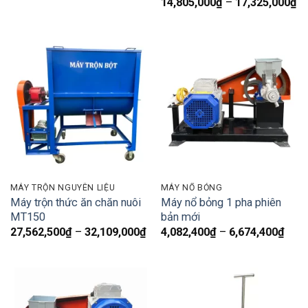
K
14,805,000
₫
–
17,325,000
₫
gi
từ
14
đ
17
MÁY TRỘN NGUYÊN LIỆU
MÁY NỔ BỎNG
Máy trộn thức ăn chăn nuôi
Máy nổ bỏng 1 pha phiên
MT150
bản mới
Khoảng
Kho
27,562,500
₫
–
32,109,000
₫
4,082,400
₫
–
6,674,400
₫
giá:
giá:
từ
từ
27,562,500₫
4,08
đến
đến
32,109,000₫
6,67