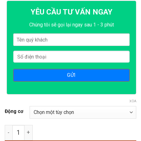
YÊU CẦU TƯ VẤN NGAY
Chúng tôi sẽ gọi lại ngay sau 1 - 3 phút
XÓA
Động cơ
Máy nghiền thức ăn chăn nuôi B50 buông thẳng số lượ