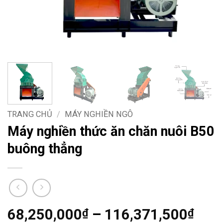
TRANG CHỦ
/
MÁY NGHIỀN NGÔ
Máy nghiền thức ăn chăn nuôi B50
buông thẳng
Kho
68,250,000
–
116,371,500
₫
₫