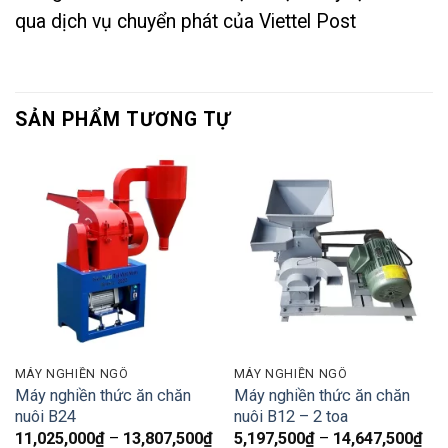
qua dịch vụ chuyển phát của Viettel Post
SẢN PHẨM TƯƠNG TỰ
MÁY NGHIỀN NGÔ
MÁY NGHIỀN NGÔ
Máy nghiền thức ăn chăn
Máy nghiền thức ăn chăn
nuôi B24
nuôi B12 – 2 toa
Khoảng
Kh
11,025,000
₫
–
13,807,500
₫
5,197,500
₫
–
14,647,500
₫