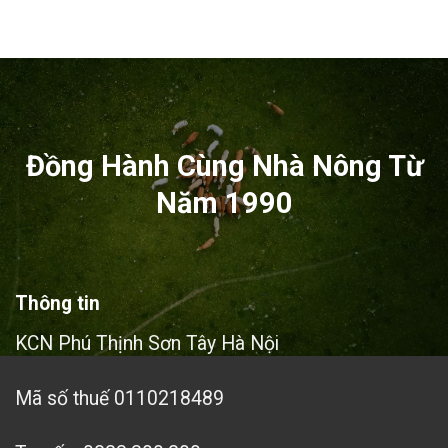
giá:
giá:
từ
từ
11,025,000₫
5,1
đến
đế
13,807,500₫
14,
Đồng Hành Cùng Nhà Nông Từ
Năm 1990
Thông tin
KCN Phú Thịnh Sơn Tây Hà Nội
Mã số thuế 0110218489