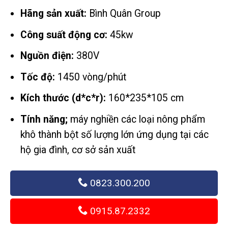
giá:
Hãng sản xuất:
Bình Quân Group
từ
68,
Công suất động cơ:
45kw
đến
Nguồn điện:
380V
116
Tốc độ:
1450 vòng/phút
Kích thước (d*c*r):
160*235*105 cm
Tính năng;
máy nghiền các loại nông phẩm
khô thành bột số lượng lớn ứng dụng tại các
hộ gia đình, cơ sở sản xuất
0823.300.200
0915.87.2332