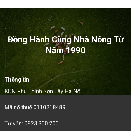
từ
19,278,000₫
đến
30,078,000₫
Đồng Hành Cùng Nhà Nông Từ
Năm 1990
Thông tin
KCN Phú Thịnh Sơn Tây Hà Nội
Mã số thuế 0110218489
Tư vấn: 0823.300.200