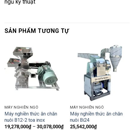
ngũ kỹ thuật
SẢN PHẨM TƯƠNG TỰ
MÁY NGHIỀN NGÔ
MÁY NGHIỀN NGÔ
Máy nghiền thức ăn chăn
Máy nghiền thức ăn chăn
nuôi B12-2 toa inox
nuôi Bi24
Khoảng
19,278,000
₫
–
30,078,000
₫
25,542,000
₫
giá: