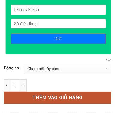
XÓA
Động cơ
Máy nghiền thức ăn chăn nuôi GN300 số lượng
THÊM VÀO GIỎ HÀNG