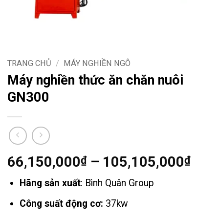
TRANG CHỦ
/
MÁY NGHIỀN NGÔ
Máy nghiền thức ăn chăn nuôi
GN300
Kho
66,150,000
–
105,105,000
₫
₫
giá:
Hãng sản xuất
: Bình Quân Group
từ
66,
Công suất động cơ:
37kw
đến