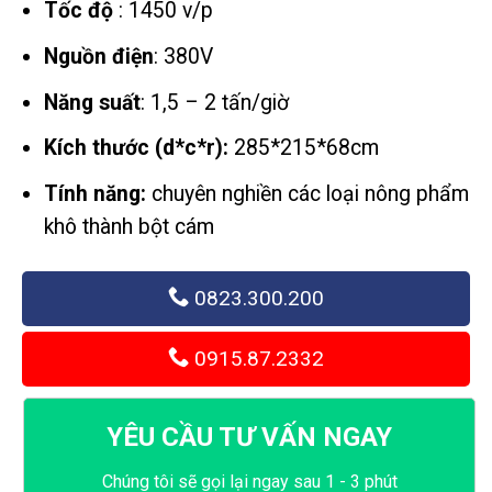
Tốc độ
: 1450 v/p
105
Nguồn điện
: 380V
Năng suất
: 1,5 – 2 tấn/giờ
Kích thước (d*c*r):
285*215*68cm
Tính năng:
chuyên nghiền các loại nông phẩm
khô thành bột cám
0823.300.200
0915.87.2332
YÊU CẦU TƯ VẤN NGAY
Chúng tôi sẽ gọi lại ngay sau 1 - 3 phút