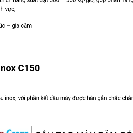
hích năng suất đạt 300 – 500 kg/giờ, góp phần nâng 
nh vực;
súc – gia cầm
inox C150
 inox, với phần kết cầu máy được hàn gắn chắc chắn 