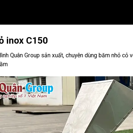
ỏ inox C150
nh Quân Group sản xuất, chuyên dùng băm nhỏ cỏ voi,
cầm