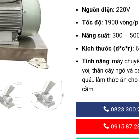
Nguồn điện:
220V
Tốc độ:
1900 vòng/p
Năng suất:
300 – 500
Kích thước (d*c*r):
6
Tính năng
: máy chuy
voi, thân cây ngô và c
quả.. làm thức ăn cho
cầm
0823.300.
0915.87.2