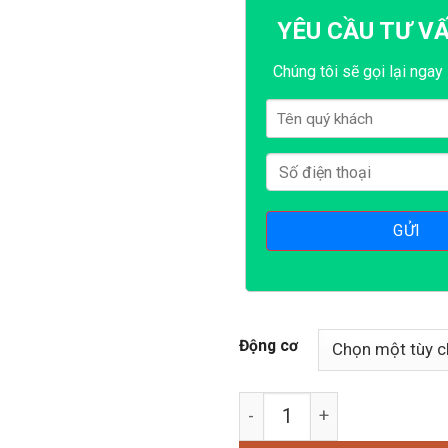
YÊU CẦU TƯ V
Chúng tôi sẽ gọi lại ngay 
Động cơ
Máy băm cỏ inox C150 số 