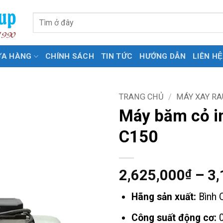
Tìm
kiếm:
ỬA HÀNG
CHÍNH SÁCH
TIN TỨC
HƯỚNG DẪN
LIÊN HỆ
TRANG CHỦ
/
MÁY XAY RA
Máy băm cỏ i
C150
2,625,000
–
3,
₫
Hãng sản xuất:
Bình 
Công suất động cơ:
0