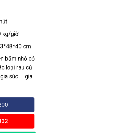
đến
3,150,000₫
hút
 kg/giờ
3*48*40 cm
ên băm nhỏ cỏ
ác loại rau củ
 gia súc – gia
200
332