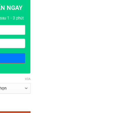
ẤN NGAY
sau 1 - 3 phút
XÓA
lượng