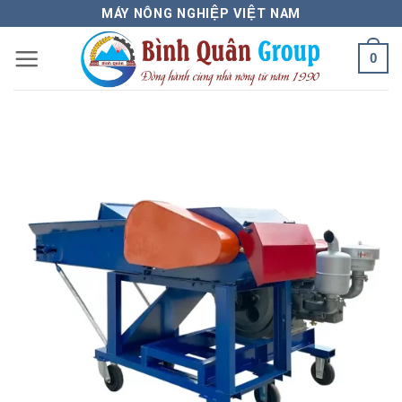
Bỏ
MÁY NÔNG NGHIỆP VIỆT NAM
qua
0
nội
dung