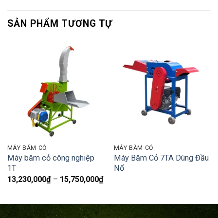
SẢN PHẨM TƯƠNG TỰ
MÁY BĂM CỎ
MÁY BĂM CỎ
Máy băm cỏ công nghiệp
Máy Băm Cỏ 7TA Dùng Đầu
1T
Nổ
Khoảng
13,230,000
₫
–
15,750,000
₫
giá:
từ
13,230,000₫
đến
15,750,000₫