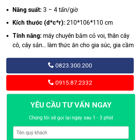
Năng suất:
3 – 4 tấn/giờ
Kích thước (d*c*r):
210*106*110 cm
Tính năng:
máy chuyên băm cỏ voi, thân cây
cô, cây sắn… làm thức ăn cho gia súc, gia cầm
0823.300.200
0915.87.2332
YÊU CẦU TƯ VẤN NGAY
Chúng tôi sẽ gọi lại ngay sau 1 - 3 phút