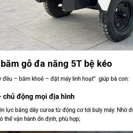
 băm gỗ đa năng 5T bệ kéo
 đều – băm khoẻ – đặt máy linh hoạt” giúp bà con:
– chủ động mọi địa hình
 lực bằng dây curoa từ động cơ tới buly máy. Nhờ đ
 có thể vận hành ổn định, phù hợp;