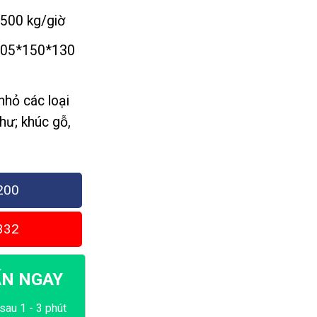
.500 kg/giờ
05*150*130
hỏ các loại
hư; khúc gỗ,
200
332
ẤN NGAY
sau 1 - 3 phút