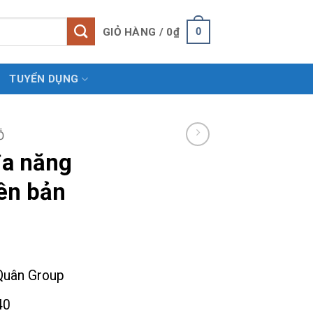
0
GIỎ HÀNG /
0
₫
TUYỂN DỤNG
̃
a năng
ên bản
Quân Group
40