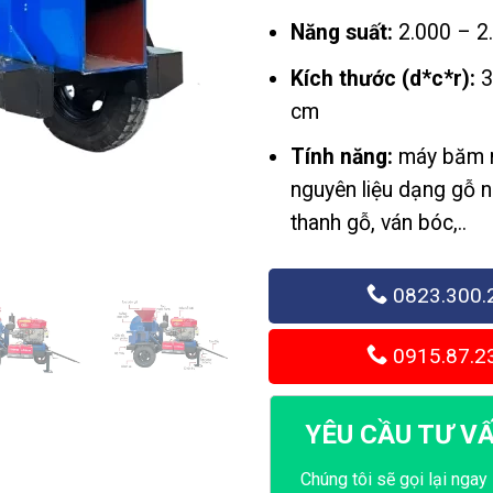
Năng suất:
2.000 – 2
Kích thước (d*c*r):
3
cm
Tính năng:
máy băm n
nguyên liệu dạng gỗ n
thanh gỗ, ván bóc,..
0823.300.
0915.87.2
YÊU CẦU TƯ V
Chúng tôi sẽ gọi lại ngay 