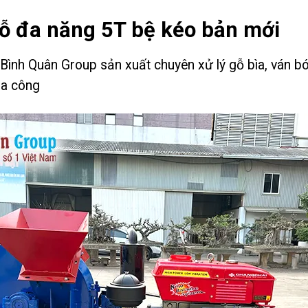
gỗ đa năng 5T bệ kéo bản mới
nh Quân Group sản xuất chuyên xử lý gỗ bìa, ván bóc,
ia công