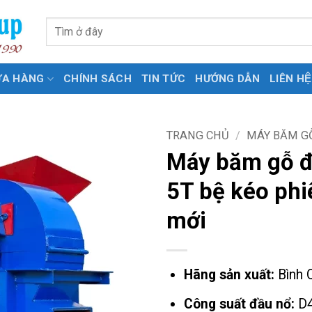
Tìm
kiếm:
ỬA HÀNG
CHÍNH SÁCH
TIN TỨC
HƯỚNG DẪN
LIÊN HỆ
TRANG CHỦ
/
MÁY BĂM GÔ
Máy băm gỗ đ
5T bệ kéo phi
mới
Hãng sản xuất:
Bình 
Công suất đầu nổ:
D