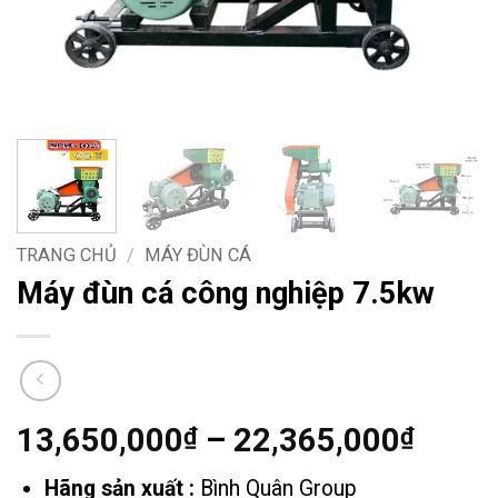
TRANG CHỦ
/
MÁY ĐÙN CÁ
Máy đùn cá công nghiệp 7.5kw
Khoả
13,650,000
–
22,365,000
₫
₫
giá:
Hãng sản xuất :
Bình Quân Group