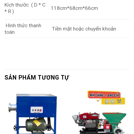
Kích thước ( D * C
118cm*68cm*66cm
* R )
Hình thức thanh
Tiền mặt hoặc chuyển khoản
toán
SẢN PHẨM TƯƠNG TỰ