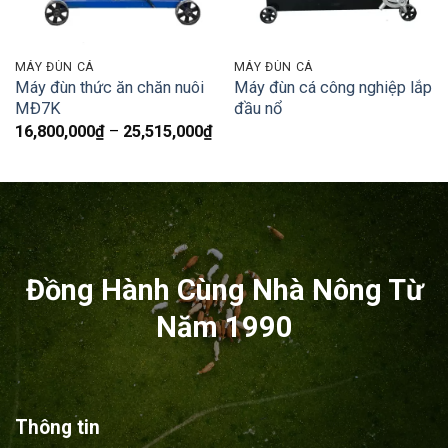
MÁY ĐÙN CÁ
MÁY ĐÙN CÁ
Máy đùn thức ăn chăn nuôi
Máy đùn cá công nghiệp lắp
MĐ7K
đầu nổ
Khoảng
16,800,000
₫
–
25,515,000
₫
giá:
từ
16,800,000₫
đến
25,515,000₫
Đồng Hành Cùng Nhà Nông Từ
Năm 1990
Thông tin