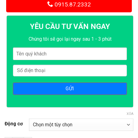
0915.87.2332
YÊU CẦU TƯ VẤN NGAY
Chúng tôi sẽ gọi lại ngay sau 1 - 3 phút
XÓA
Động cơ