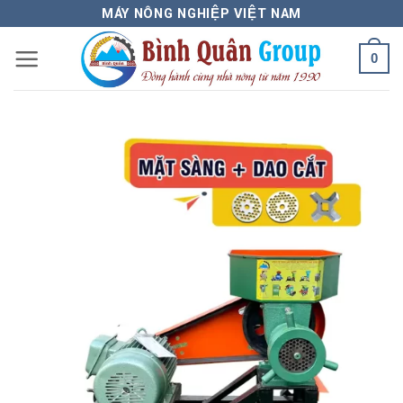
Bỏ
MÁY NÔNG NGHIỆP VIỆT NAM
qua
0
nội
dung