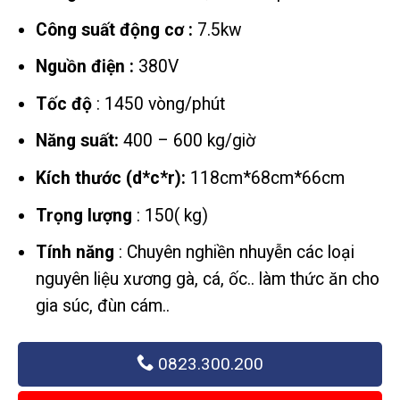
từ
13,65
Công suất động cơ :
7.5kw
đến
Nguồn điện :
380V
22,36
Tốc độ
: 1450 vòng/phút
Năng suất:
400 – 600 kg/giờ
Kích thước (d*c*r):
118cm*68cm*66cm
Trọng lượng
: 150( kg)
Tính năng
: Chuyên nghiền nhuyễn các loại
nguyên liệu xương gà, cá, ốc.. làm thức ăn cho
gia súc, đùn cám..
0823.300.200