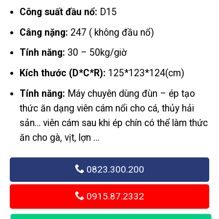
Công suất đầu nổ:
D15
Câng nặng:
247 ( không đầu nổ)
Tính năng:
30 – 50kg/giờ
Kích thước (D*C*R):
125*123*124(cm)
Tính năng:
Máy chuyên dùng đùn – ép tạo
thức ăn dạng viên cám nổi cho cá, thủy hải
sản… viên cám sau khi ép chín có thể làm thức
ăn cho gà, vịt, lợn …
0823.300.200
0915.87.2332