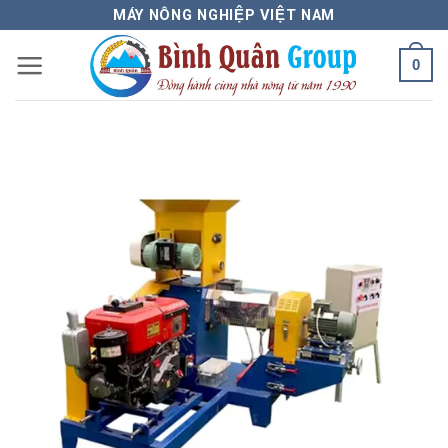
Bỏ
MÁY NÔNG NGHIỆP VIỆT NAM
qua
0
nội
dung