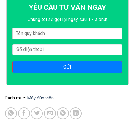
YÊU CẦU TƯ VẤN NGAY
Chúng tôi sẽ gọi lại ngay sau 1 - 3 phút
Danh mục:
Máy đùn viên