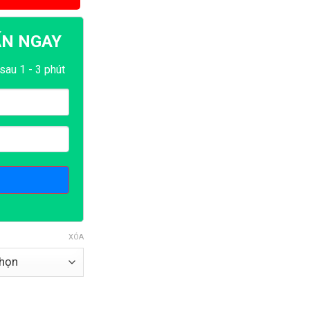
ẤN NGAY
sau 1 - 3 phút
XÓA
số lượng