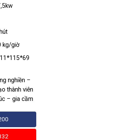
435,000₫
7,5kw
n
150,000₫
hút
 kg/giờ
111*115*69
ng nghiền –
ạo thành viên
súc – gia cầm
200
332