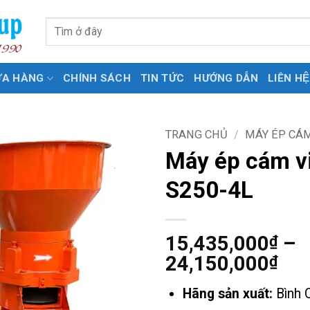
Tìm
kiếm:
ỬA HÀNG
CHÍNH SÁCH
TIN TỨC
HƯỚNG DẪN
LIÊN HỆ
TRANG CHỦ
/
MÁY ÉP CÁ
Máy ép cám v
S250-4L
15,435,000
–
₫
Kh
24,150,000
₫
giá
Hãng sản xuất:
Bình 
từ