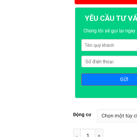
YÊU CẦU TƯ V
Chúng tôi sẽ gọi lại ngay 
Động cơ
Máy ép cám viên S250-4L 