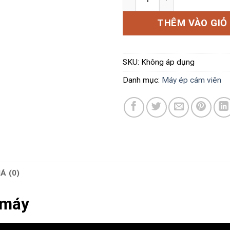
THÊM VÀO GIỎ
SKU:
Không áp dụng
Danh mục:
Máy ép cám viên
Á (0)
 máy