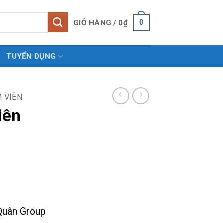
0
GIỎ HÀNG /
0
₫
TUYỂN DỤNG
M VIÊN
iên
oảng
:
Quân Group