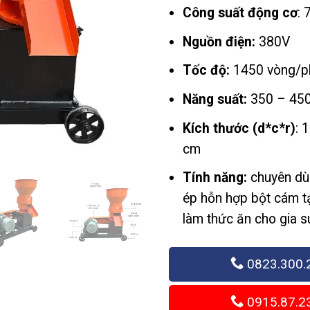
15,
Công suất động cơ
: 
đế
Nguồn điện:
380V
24,
Tốc độ:
1450 vòng/p
Năng suất:
350 – 450
Kích thước (d*c*r)
: 
cm
Tính năng:
chuyên dù
ép hỗn hợp bột cám t
làm thức ăn cho gia 
0823.300.
0915.87.2