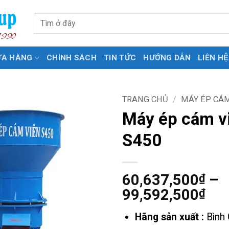
Tìm
kiếm:
ỬA HÀNG
CHÍNH SÁCH
TIN TỨC
HƯỚNG DẪN
LIÊN HỆ
TRANG CHỦ
/
MÁY ÉP CÁ
Máy ép cám v
S450
60,637,500
–
₫
Kh
99,592,500
₫
giá
Hãng sản xuất :
Bình 
từ