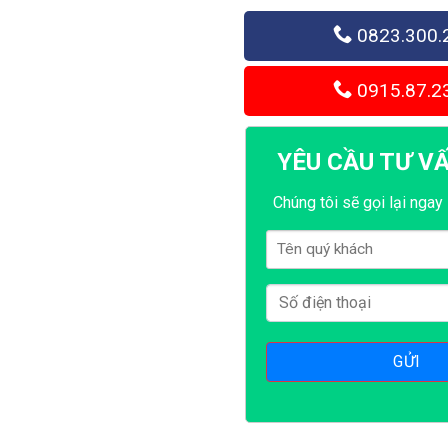
0823.300.
0915.87.2
YÊU CẦU TƯ V
Chúng tôi sẽ gọi lại ngay 