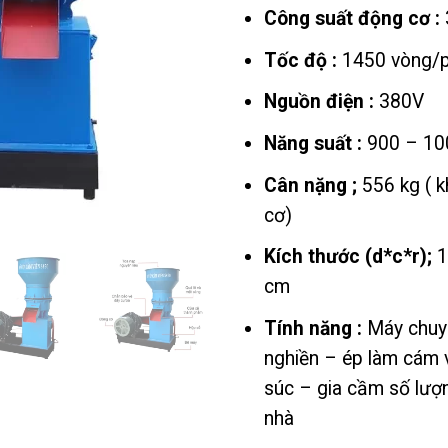
60,
Công suất động cơ :
đế
Tốc độ :
1450 vòng/p
99,
Nguồn điện :
380V
Năng suất :
900 – 10
Cân nặng ;
556 kg ( 
cơ)
Kích thước (d*c*r);
1
cm
Tính năng :
Máy chuy
nghiền – ép làm cám v
súc – gia cầm số lượn
nhà