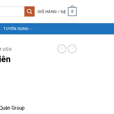
0
GIỎ HÀNG /
0
₫
TUYỂN DỤNG
M VIÊN
iên
oảng
:
Quân Group