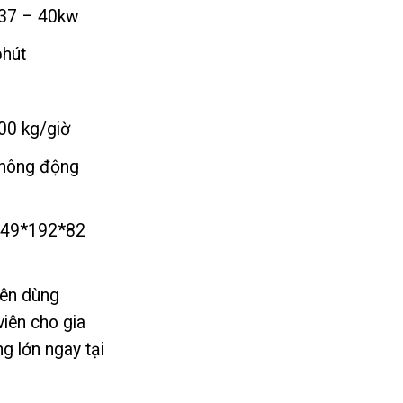
637,500₫
37 – 40kw
n
hút
592,500₫
00 kg/giờ
không động
49*192*82
ên dùng
iên cho gia
g lớn ngay tại