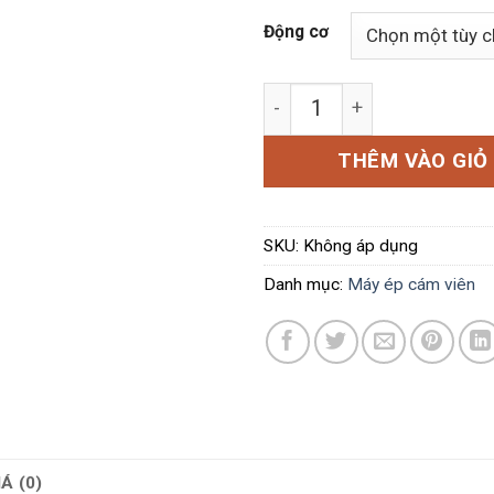
Động cơ
Máy ép cám viên S450 số 
THÊM VÀO GIỎ
SKU:
Không áp dụng
Danh mục:
Máy ép cám viên
Á (0)