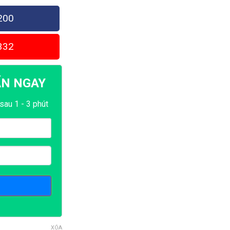
200
332
ẤN NGAY
sau 1 - 3 phút
XÓA