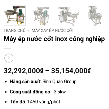
TRANG CHỦ
/
MÁY XAY ÉP NƯỚC CỐT
Máy ép nước cốt inox công nghiệp
Khoả
32,292,000
–
35,154,000
₫
₫
giá:
Hãng sản xuất
: Bình Quân Group
từ
32,29
Công suất động cơ :
3.5kw
đến
Tốc độ
: 1450 vòng/phút
35,15