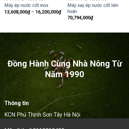
Máy xay ép nước cốt liên
Máy ép nước cốt inox
hoàn
Khoảng
13,608,000
₫
–
16,200,000
₫
giá:
70,794,000
₫
từ
13,608,000₫
đến
16,200,000₫
Đồng Hành Cùng Nhà Nông Từ
Năm 1990
Thông tin
KCN Phú Thịnh Sơn Tây Hà Nội