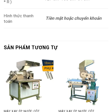
* R )
Hình thức thanh
Tiền mặt hoặc chuyển khoản
toán
SẢN PHẨM TƯƠNG TỰ
MÁY XAY ÉP NƯỚC CỐT
MÁY XAY ÉP NƯỚC CỐT