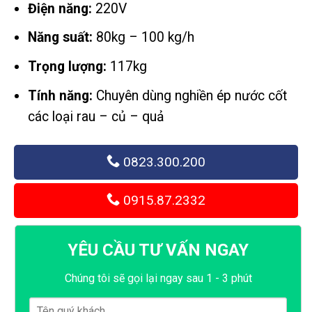
Điện năng:
220V
Năng suất:
80kg – 100 kg/h
Trọng lượng:
117kg
Tính năng:
Chuyên dùng nghiền ép nước cốt
các loại rau – củ – quả
0823.300.200
0915.87.2332
YÊU CẦU TƯ VẤN NGAY
Chúng tôi sẽ gọi lại ngay sau 1 - 3 phút