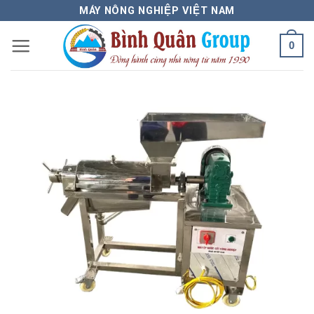
Bỏ
MÁY NÔNG NGHIỆP VIỆT NAM
qua
0
nội
dung