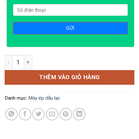
Máy lọc dầu thực vật 25L inox số lượng
THÊM VÀO GIỎ HÀNG
Danh mục:
Máy ép dầu lạc