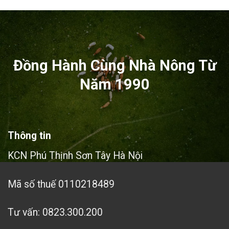
35
đ
38
Đồng Hành Cùng Nhà Nông Từ
Năm 1990
Thông tin
KCN Phú Thịnh Sơn Tây Hà Nội
Mã số thuế 0110218489
Tư vấn: 0823.300.200