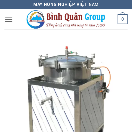
Bỏ
MÁY NÔNG NGHIỆP VIỆT NAM
qua
0
nội
dung