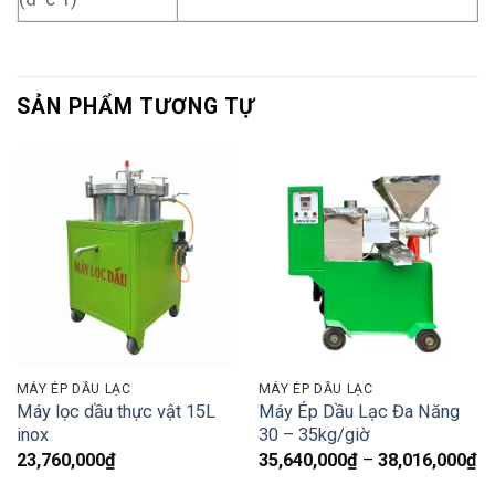
SẢN PHẨM TƯƠNG TỰ
MÁY ÉP DẦU LẠC
MÁY ÉP DẦU LẠC
Máy lọc dầu thực vật 15L
Máy Ép Dầu Lạc Đa Năng
inox
30 – 35kg/giờ
K
23,760,000
₫
35,640,000
₫
–
38,016,000
₫
gi
từ