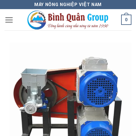
Bỏ
MÁY NÔNG NGHIỆP VIỆT NAM
qua
0
nội
dung