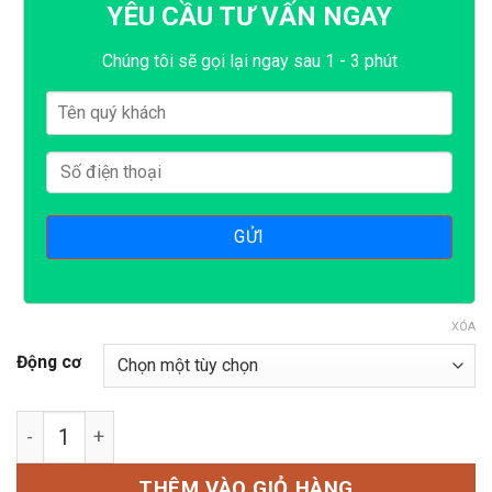
YÊU CẦU TƯ VẤN NGAY
Chúng tôi sẽ gọi lại ngay sau 1 - 3 phút
XÓA
Động cơ
Máy nổ bỏng 1 pha lắp 2 động cơ số lượng
THÊM VÀO GIỎ HÀNG