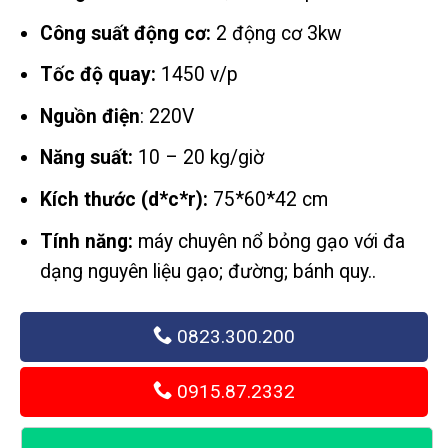
từ
4,428,0
Công suất động cơ:
2 động cơ 3kw
đến
Tốc độ quay:
1450 v/p
9,612,0
Nguồn điện
: 220V
Năng suất:
10 – 20 kg/giờ
Kích thước (d*c*r):
75*60*42 cm
Tính năng:
máy chuyên nổ bỏng gạo với đa
dạng nguyên liệu gạo; đường; bánh quy..
0823.300.200
0915.87.2332