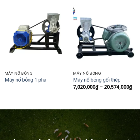
MÁY NỔ BỎNG
MÁY NỔ BỎNG
Máy nổ bỏng 1 pha
Máy nổ bỏng gối thép
Kh
7,020,000
₫
–
20,574,000
₫
giá:
từ
7,0
đế
20,