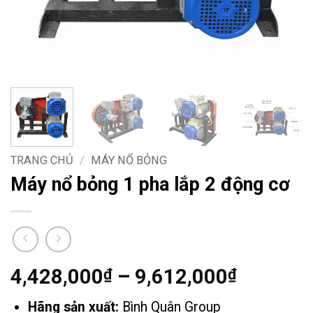
TRANG CHỦ
/
MÁY NỔ BỎNG
Máy nổ bỏng 1 pha lắp 2 động cơ
Khoảng
4,428,000
–
9,612,000
₫
₫
giá:
Hãng sản xuất:
Bình Quân Group