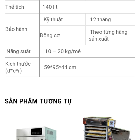
Thể tích
140 lít
Kỹ thuật
12 tháng
Bảo hành
Theo từng hãng
Động cơ
sản xuất
Năng suất
10 – 20 kg/mẻ
Kích thước
59*95*44 cm
(d*c*r)
SẢN PHẨM TƯƠNG TỰ