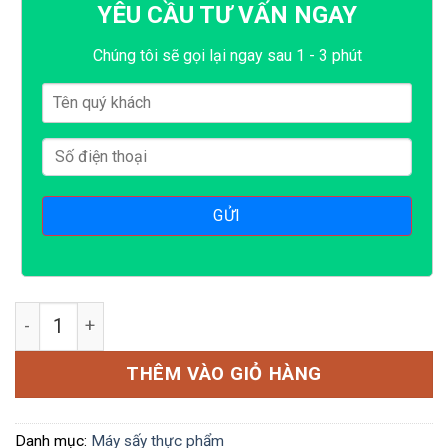
YÊU CẦU TƯ VẤN NGAY
Chúng tôi sẽ gọi lại ngay sau 1 - 3 phút
Máy sấy thực phẩm BX20 số lượng
THÊM VÀO GIỎ HÀNG
Danh mục:
Máy sấy thực phẩm