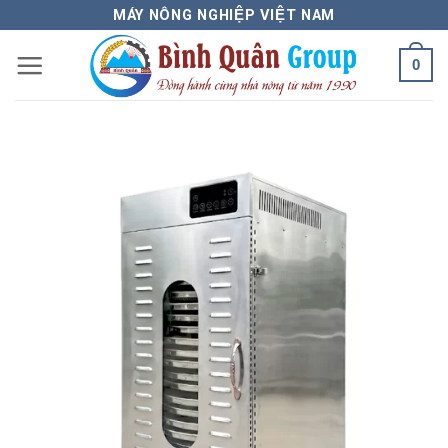
Bỏ
MÁY NÔNG NGHIỆP VIỆT NAM
qua
0
nội
dung