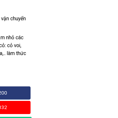
 vận chuyển
m nhỏ các
cỏ: cỏ voi,
,.. làm thức
200
332