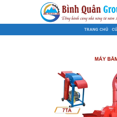
Bỏ
qua
nội
dung
TRANG CHỦ
C