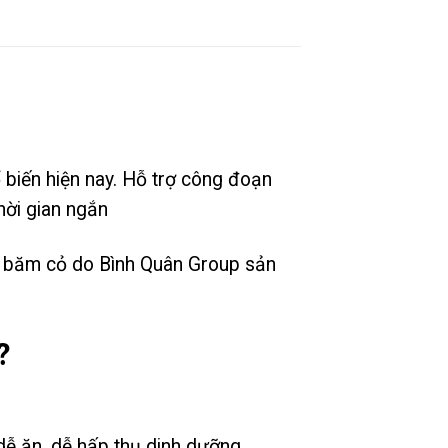
biến hiện nay. Hỗ trợ công đoạn
hời gian ngắn
y băm cỏ do Bình Quân Group sản
?
dễ ăn, dễ hấp thụ dinh dưỡng