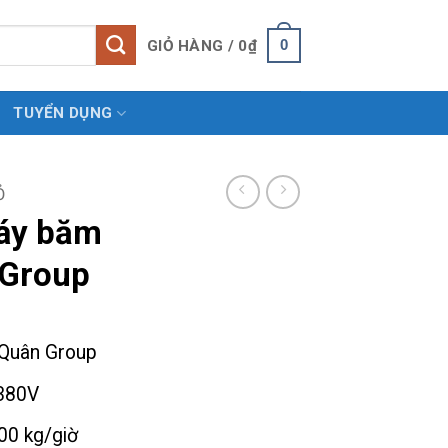
0
GIỎ HÀNG /
0
₫
TUYỂN DỤNG
̉
áy băm
 Group
Quân Group
380V
00 kg/giờ