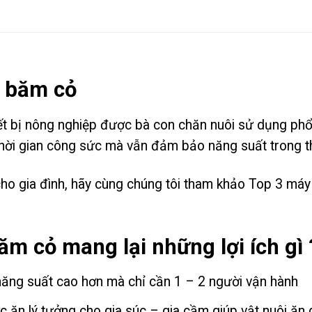
 băm cỏ
t bị nông nghiệp được bà con chăn nuôi sử dụng phổ 
 thời gian công sức mà vẫn đảm bảo năng suất trong t
ho gia đình, hãy cùng chúng tôi tham khảo Top 3 má
m cỏ mang lại những lợi ích gì 
năng suất cao hơn mà chỉ cần 1 – 2 người vận hành
 ăn lý tưởng cho gia súc – gia cầm giúp vật nuôi ăn 