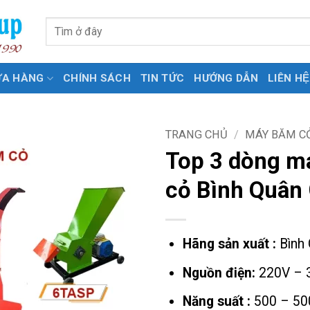
Tìm
kiếm:
ỬA HÀNG
CHÍNH SÁCH
TIN TỨC
HƯỚNG DẪN
LIÊN HỆ
TRANG CHỦ
/
MÁY BĂM CO
Top 3 dòng m
cỏ Bình Quân
Hãng sản xuất :
Bình 
Nguồn điện:
220V – 
Năng suất :
500 – 50