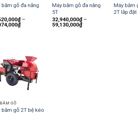
 băm gỗ đa năng
Máy băm gỗ đa năng
Máy băm g
5T
2T lắp đặt
520,000
₫
–
32,940,000
₫
–
Khoảng
Khoảng
074,000
₫
59,130,000
₫
giá:
giá:
từ
từ
20,520,000₫
32,940,000₫
đến
đến
34,074,000₫
59,130,000₫
 BĂM GỖ
 băm gỗ 2T bệ kéo