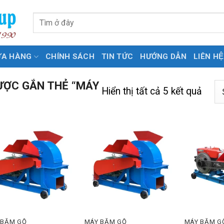
Tìm
kiếm:
ỬA HÀNG
CHÍNH SÁCH
TIN TỨC
HƯỚNG DẪN
LIÊN HỆ
ỢC GẮN THẺ “MÁY
Hiển thị tất cả 5 kết quả
 BĂM GỖ
MÁY BĂM GỖ
MÁY BĂM GÔ