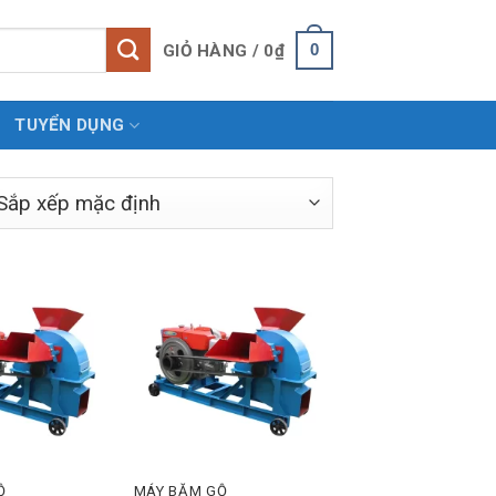
0
GIỎ HÀNG /
0
₫
TUYỂN DỤNG
̃
MÁY BĂM GỖ