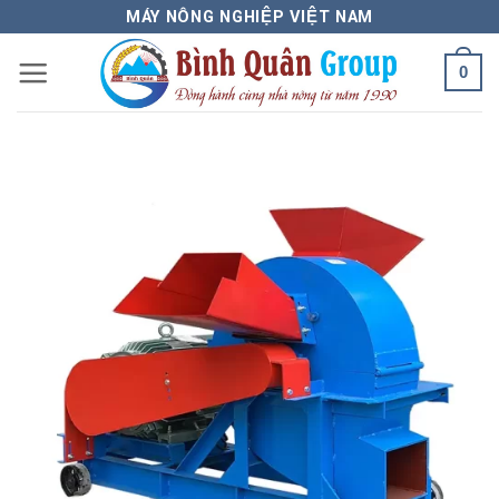
Bỏ
MÁY NÔNG NGHIỆP VIỆT NAM
qua
0
nội
dung