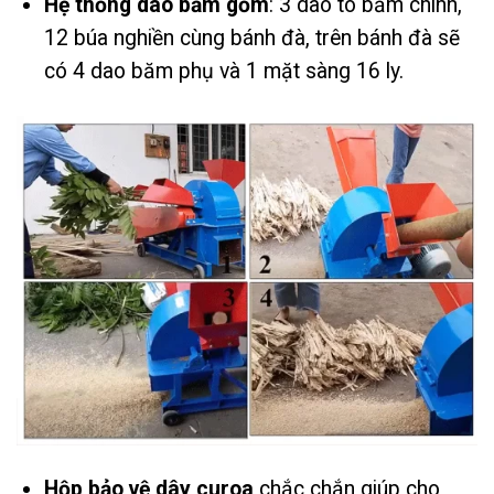
Hệ thống dao băm gồm
: 3 dao to băm chính,
12 búa nghiền cùng bánh đà, trên bánh đà sẽ
có 4 dao băm phụ và 1 mặt sàng 16 ly.
Hộp bảo vệ dây curoa
chắc chắn giúp cho