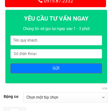
0915.87.2332
YÊU CẦU TƯ VẤN NGAY
Chúng tôi sẽ gọi lại ngay sau 1 - 3 phút
XÓA
Động cơ
Máy băm gỗ đa năng 2T số lượng