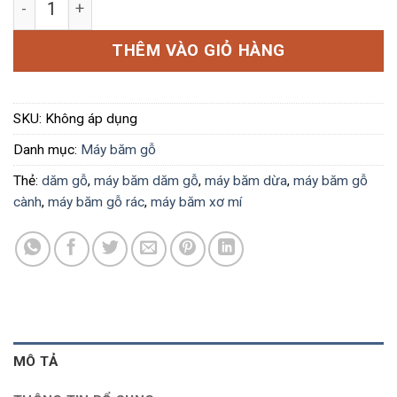
THÊM VÀO GIỎ HÀNG
SKU:
Không áp dụng
Danh mục:
Máy băm gỗ
Thẻ:
dăm gỗ
,
máy băm dăm gỗ
,
máy băm dừa
,
máy băm gỗ
cành
,
máy băm gỗ rác
,
máy băm xơ mí
MÔ TẢ