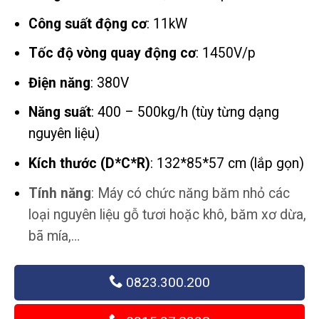
từ
20,52
Công suất động cơ
: 11kW
đến
Tốc độ vòng quay động cơ
: 1450V/p
34,07
Điện năng
: 380V
Năng suất
: 400 – 500kg/h (tùy từng dạng
nguyên liệu)
Kích thước (D*C*R)
: 132*85*57 cm (lắp gọn)
Tính năng
: Máy có chức năng băm nhỏ các
loại nguyên liệu gỗ tươi hoặc khô, băm xơ dừa,
bã mía,…
0823.300.200