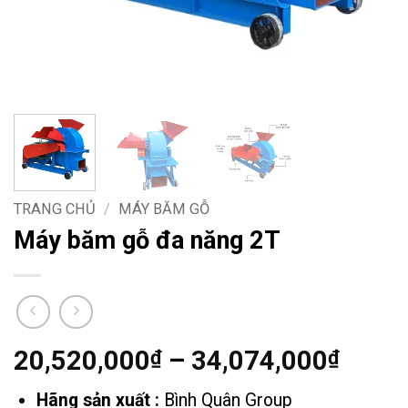
TRANG CHỦ
/
MÁY BĂM GỖ
Máy băm gỗ đa năng 2T
Khoả
20,520,000
–
34,074,000
₫
₫
giá:
Hãng sản xuất :
Bình Quân Group