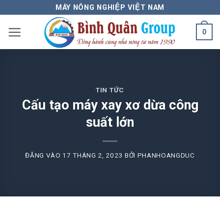
Bỏ
MÁY NÔNG NGHIỆP VIỆT NAM
qua
0
nội
dung
TIN TỨC
Cấu tạo máy xay xơ dừa công
suất lớn
ĐĂNG VÀO
17 THÁNG 2, 2023
BỞI
PHANHOANGDUC