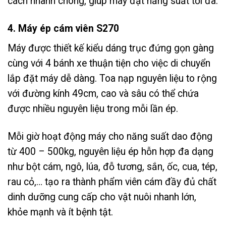
cách nhanh chóng, giúp máy đạt năng suất tối đa.
4. Máy ép cám viên S270
Máy được thiết kế kiểu dáng trục đứng gọn gàng
cùng với 4 bánh xe thuận tiện cho việc di chuyển
lắp đặt máy dễ dàng. Toa nạp nguyên liệu to rộng
với đường kính 49cm, cao và sâu có thể chứa
được nhiều nguyên liệu trong mỗi lần ép.
Mỗi giờ hoạt động máy cho năng suất dao động
từ 400 – 500kg, nguyên liệu ép hỗn hợp đa dạng
như bột cám, ngô, lúa, đỗ tương, sắn, ốc, cua, tép,
rau cỏ,… tạo ra thành phẩm viên cám đầy đủ chất
dinh dưỡng cung cấp cho vật nuôi nhanh lớn,
khỏe mạnh và ít bệnh tật.