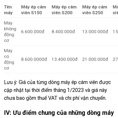
Tên
Máy ép cám
Máy ép cám
Máy ép cám
Má
máy
viên S150
viên S200
viên S250
vi
Máy
không
6.600.000đ
8.400.000đ
13.000.000đ
15
động
cơ
Máy
có
8.600.0000đ
13.400.000đ
21.000.000đ
27
động
cơ
Lưu ý: Giá của từng dòng máy ép cám viên được
cập nhật tại thời điểm tháng 1/2023 và giá này
chưa bao gồm thuế VAT và chi phí vận chuyển.
IV: Ưu điểm chung của những dòng máy