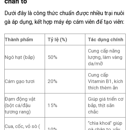
chân to
Dưới đây là công thức chuẩn được nhiều trại nuôi
gà áp dụng, kết hợp máy ép cám viên để tạo viên:
Thành phẩm
Tỷ lệ (%)
Tác dụng chính
Cung cấp năng
Ngô hạt (bắp)
50%
lượng, làm vàng
da/mỡ
Cung cấp
Cám gạo tươi
20%
Vitamin B1, kích
thích thèm ăn
Đạm động vật
Giúp giá triển cơ
(bột cá/đậu
15%
bắp, thịt săn
tương rang)
chắc
”chìa khoá” giúp
Cua, cốc, vỏ sò (
10%
gà chân to, vảy