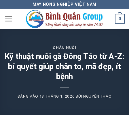
Bỏ
MÁY NÔNG NGHIỆP VIỆT NAM
qua
0
nội
dung
CHĂN NUÔI
Kỹ thuật nuôi gà Đông Tảo từ A-Z:
bí quyết giúp chân to, mã đẹp, ít
bệnh
ĐĂNG VÀO
13 THÁNG 1, 2026
BỞI
NGUYỄN THẢO