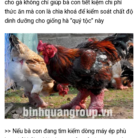
cho gà không chỉ giúp bà con tiết kiệm chi phí
thức ăn mà con là chìa khoá để kiểm soát chất độ
dinh dưỡng cho giống hà ”quý tộc” này
>> Nếu bà con đang tìm kiếm dòng máy ép phù