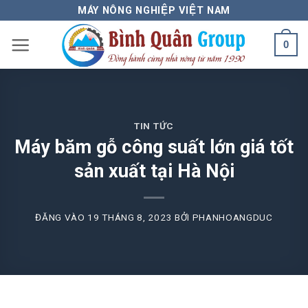
Bỏ
MÁY NÔNG NGHIỆP VIỆT NAM
qua
0
nội
dung
TIN TỨC
Máy băm gỗ công suất lớn giá tốt
sản xuất tại Hà Nội
ĐĂNG VÀO
19 THÁNG 8, 2023
BỞI
PHANHOANGDUC