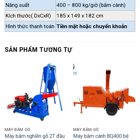
Năng suất
400 – 800 kg/giờ (băm cành)
Kích thước( DxCxR)
185 x 149 x 182 cm
Hình thức thanh toán
Tiền mặt hoặc chuyển khoản
SẢN PHẨM TƯƠNG TỰ
MÁY BĂM GỖ
MÁY BĂM GỖ
Máy băm nghiền gỗ 2T đầu
Máy băm cành BQ400 bệ