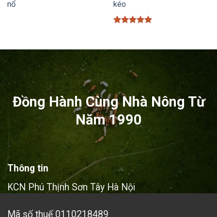
nổ
kéo
Được xếp
hạng
5
5
sao
Đồng Hành Cùng Nhà Nông Từ
Năm 1990
Thông tin
KCN Phú Thịnh Sơn Tây Hà Nội
Mã số thuế 0110218489