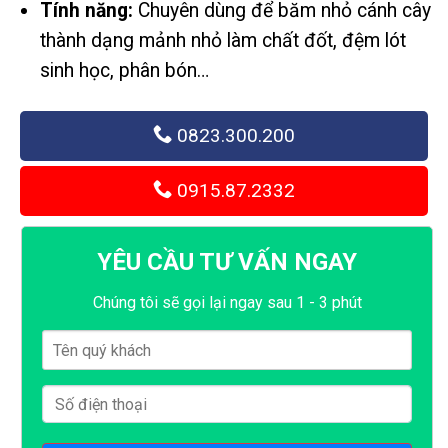
Tính năng:
Chuyên dùng để băm nhỏ cánh cây
thành dạng mảnh nhỏ làm chất đốt, đệm lót
sinh học, phân bón…
0823.300.200
0915.87.2332
YÊU CẦU TƯ VẤN NGAY
Chúng tôi sẽ gọi lại ngay sau 1 - 3 phút