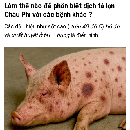
Làm thế nào để phân biệt dịch tả lợn
Châu Phi với các bệnh khác ?
Các dấu hiệu như sốt cao (
trên 40 độ C
)
bỏ ăn
và
xuất huyết ở tai – bụng
là điển hình.