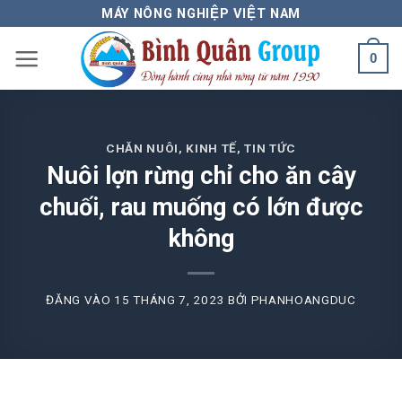
Bỏ
MÁY NÔNG NGHIỆP VIỆT NAM
qua
0
nội
dung
CHĂN NUÔI
,
KINH TẾ
,
TIN TỨC
Nuôi lợn rừng chỉ cho ăn cây
chuối, rau muống có lớn được
không
ĐĂNG VÀO
15 THÁNG 7, 2023
BỞI
PHANHOANGDUC