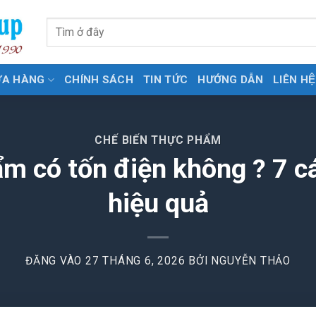
Tìm
kiếm:
ỬA HÀNG
CHÍNH SÁCH
TIN TỨC
HƯỚNG DẪN
LIÊN HỆ
CHẾ BIẾN THỰC PHẨM
m có tốn điện không ? 7 cá
hiệu quả
ĐĂNG VÀO
27 THÁNG 6, 2026
BỞI
NGUYỄN THẢO